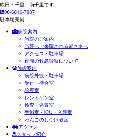
06-6816-7887
駐車場完備
病院案内
当院のご案内
当院へご来院される皆さまへ
アクセス・駐車場
夜間の救急診察について
施設案内
病院外観・駐車場
受付・待合室
診察室
レントゲン室
検査・処置室
手術室・ICU・入院室
わんこのしつけ教室
アクセス
スタッフ紹介