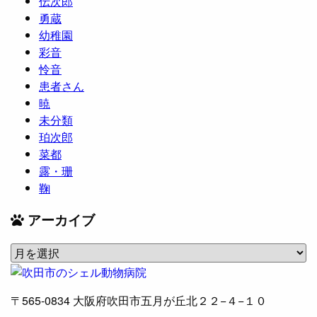
伝次郎
勇蔵
幼稚園
彩音
怜音
患者さん
暁
未分類
珀次郎
菜都
露・珊
鞠
アーカイブ
ア
ー
カ
〒565-0834
大阪府吹田市五月が丘北２２−４−１０
イ