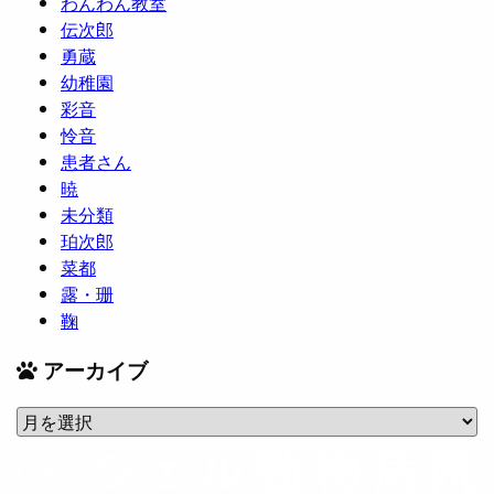
わんわん教室
伝次郎
勇蔵
幼稚園
彩音
怜音
患者さん
暁
未分類
珀次郎
菜都
露・珊
鞠
アーカイブ
ア
ー
カ