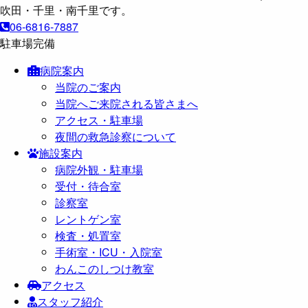
06-6816-7887
駐車場完備
病院案内
当院のご案内
当院へご来院される皆さまへ
アクセス・駐車場
夜間の救急診察について
施設案内
病院外観・駐車場
受付・待合室
診察室
レントゲン室
検査・処置室
手術室・ICU・入院室
わんこのしつけ教室
アクセス
スタッフ紹介