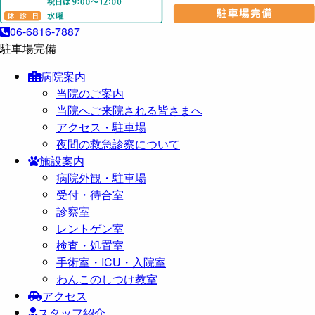
06-6816-7887
駐車場完備
病院案内
当院のご案内
当院へご来院される皆さまへ
アクセス・駐車場
夜間の救急診察について
施設案内
病院外観・駐車場
受付・待合室
診察室
レントゲン室
検査・処置室
手術室・ICU・入院室
わんこのしつけ教室
アクセス
スタッフ紹介