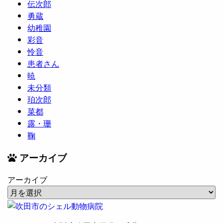
伝次郎
勇蔵
幼稚園
彩音
怜音
患者さん
暁
未分類
珀次郎
菜都
露・珊
鞠
アーカイブ
アーカイブ