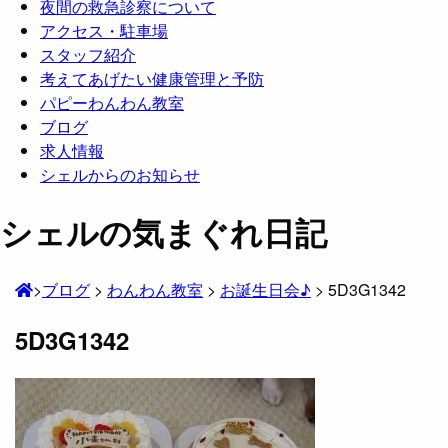
夜間の救急診察について
アクセス・駐車場
スタッフ紹介
考えてあげたい健康管理と予防
パピーわんわん教室
ブログ
求人情報
シェルからのお知らせ
シェルの気まぐれ日記
>
ブログ
>
わんわん教室
>
お誕生日会♪
>
5D3G1342
5D3G1342