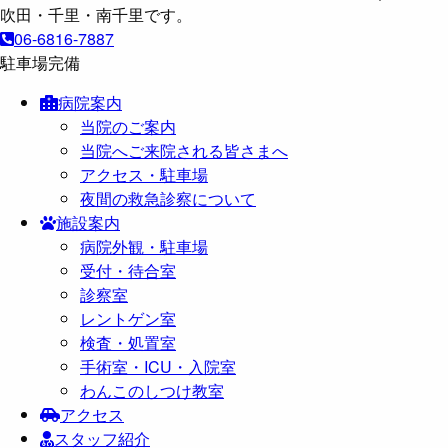
06-6816-7887
駐車場完備
病院案内
当院のご案内
当院へご来院される皆さまへ
アクセス・駐車場
夜間の救急診察について
施設案内
病院外観・駐車場
受付・待合室
診察室
レントゲン室
検査・処置室
手術室・ICU・入院室
わんこのしつけ教室
アクセス
スタッフ紹介