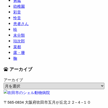
勇蔵
幼稚園
彩音
怜音
患者さん
暁
未分類
珀次郎
菜都
露・珊
鞠
アーカイブ
アーカイブ
〒565-0834
大阪府吹田市五月が丘北２２−４−１０