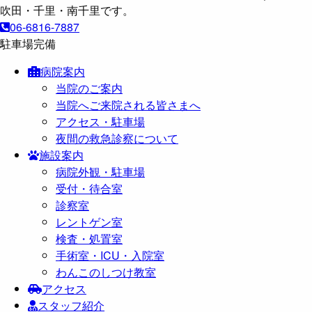
06-6816-7887
駐車場完備
病院案内
当院のご案内
当院へご来院される皆さまへ
アクセス・駐車場
夜間の救急診察について
施設案内
病院外観・駐車場
受付・待合室
診察室
レントゲン室
検査・処置室
手術室・ICU・入院室
わんこのしつけ教室
アクセス
スタッフ紹介