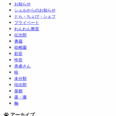
お知らせ
シェルからのお知らせ
とら・ちょび・シェフ
プライベート
わんわん教室
伝次郎
勇蔵
幼稚園
彩音
怜音
患者さん
暁
未分類
珀次郎
菜都
露・珊
鞠
アーカイブ