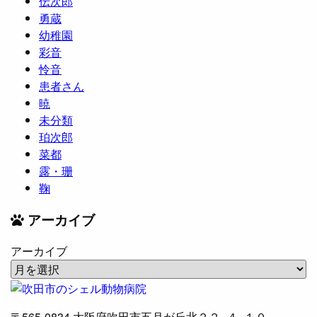
伝次郎
勇蔵
幼稚園
彩音
怜音
患者さん
暁
未分類
珀次郎
菜都
露・珊
鞠
アーカイブ
アーカイブ
〒565-0834
大阪府吹田市五月が丘北２２−４−１０