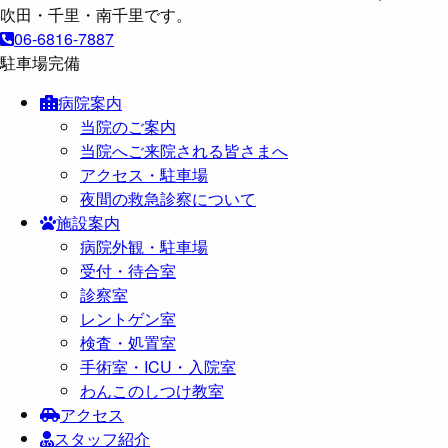
06-6816-7887
駐車場完備
病院案内
当院のご案内
当院へご来院される皆さまへ
アクセス・駐車場
夜間の救急診察について
施設案内
病院外観・駐車場
受付・待合室
診察室
レントゲン室
検査・処置室
手術室・ICU・入院室
わんこのしつけ教室
アクセス
スタッフ紹介