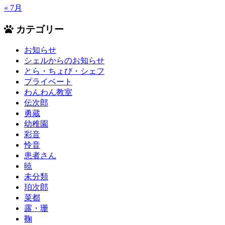
« 7月
カテゴリー
お知らせ
シェルからのお知らせ
とら・ちょび・シェフ
プライベート
わんわん教室
伝次郎
勇蔵
幼稚園
彩音
怜音
患者さん
暁
未分類
珀次郎
菜都
露・珊
鞠