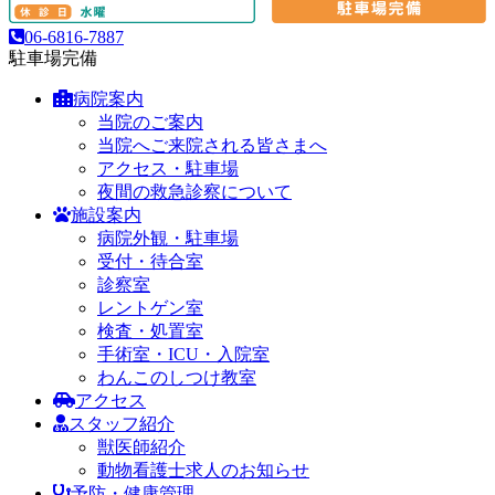
06-6816-7887
駐車場完備
病院案内
当院のご案内
当院へご来院される皆さまへ
アクセス・駐車場
夜間の救急診察について
施設案内
病院外観・駐車場
受付・待合室
診察室
レントゲン室
検査・処置室
手術室・ICU・入院室
わんこのしつけ教室
アクセス
スタッフ紹介
獣医師紹介
動物看護士求人のお知らせ
予防・健康管理