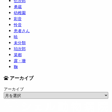
伝次郎
勇蔵
幼稚園
彩音
怜音
患者さん
暁
未分類
珀次郎
菜都
露・珊
鞠
アーカイブ
アーカイブ