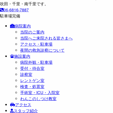
06-6816-7887
駐車場完備
病院案内
当院のご案内
当院へご来院される皆さまへ
アクセス・駐車場
夜間の救急診察について
施設案内
病院外観・駐車場
受付・待合室
診察室
レントゲン室
検査・処置室
手術室・ICU・入院室
わんこのしつけ教室
アクセス
スタッフ紹介