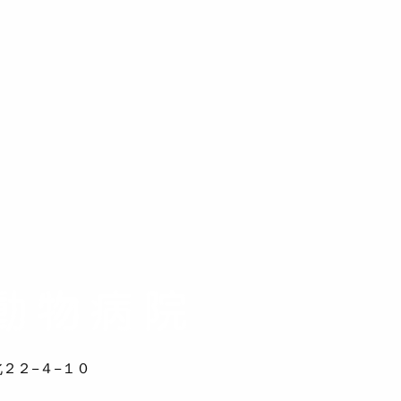
２２−４−１０