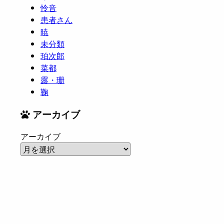
怜音
患者さん
暁
未分類
珀次郎
菜都
露・珊
鞠
アーカイブ
アーカイブ