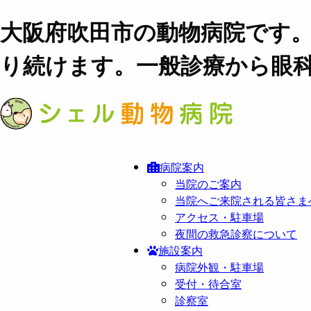
大阪府吹田市の動物病院です
り続けます。一般診療から眼
病院案内
当院のご案内
当院へご来院される皆さま
アクセス・駐車場
夜間の救急診察について
施設案内
病院外観・駐車場
受付・待合室
診察室