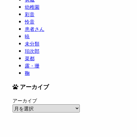
幼稚園
彩音
怜音
患者さん
暁
未分類
珀次郎
菜都
露・珊
鞠
アーカイブ
アーカイブ