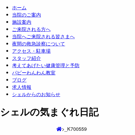
ホーム
当院のご案内
施設案内
ご来院される方へ
当院へご来院される皆さまへ
夜間の救急診察について
アクセス・駐車場
スタッフ紹介
考えてあげたい健康管理と予防
パピーわんわん教室
ブログ
求人情報
シェルからのお知らせ
シェルの気まぐれ日記
>
_K700559