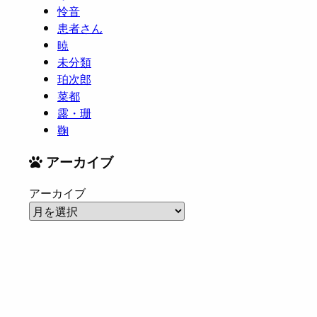
怜音
患者さん
暁
未分類
珀次郎
菜都
露・珊
鞠
アーカイブ
アーカイブ