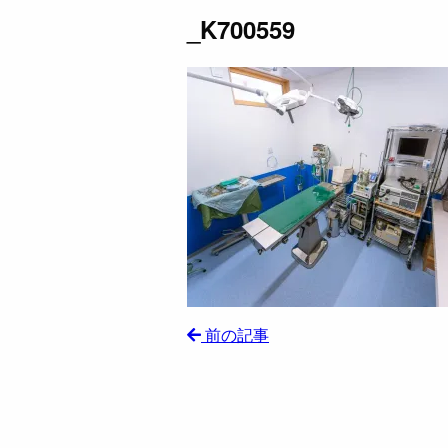
_K700559
前の記事