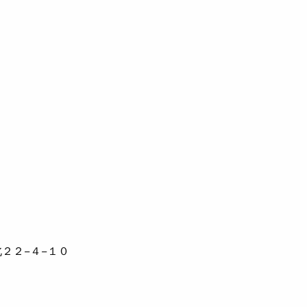
２２−４−１０