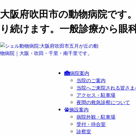
大阪府吹田市の動物病院です
り続けます。一般診療から眼
病院案内
当院のご案内
当院へご来院される皆さま
アクセス・駐車場
夜間の救急診察について
施設案内
病院外観・駐車場
受付・待合室
診察室