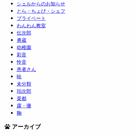
シェルからのお知らせ
とら・ちょび・シェフ
プライベート
わんわん教室
伝次郎
勇蔵
幼稚園
彩音
怜音
患者さん
暁
未分類
珀次郎
菜都
露・珊
鞠
アーカイブ