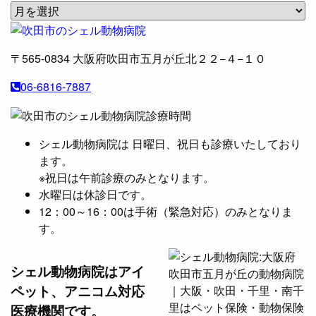
ア
ー
カ
〒565-0834
大阪府吹田市五月が丘北２２−４−１０
イ
ブ
06-6816-7887
シェル動物病院は 日曜日、祝日も診療いたしており
ます。
※祝日は午前診療のみとなります。
水曜日は休診日です。
12：00～16：00は手術（緊急対応）のみとなりま
す。
シェル動物病院は
アイ
ペット、アニコム対応
医療機関です。