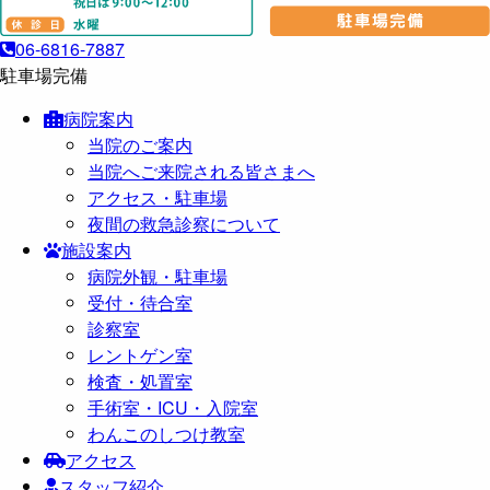
06-6816-7887
駐車場完備
病院案内
当院のご案内
当院へご来院される皆さまへ
アクセス・駐車場
夜間の救急診察について
施設案内
病院外観・駐車場
受付・待合室
診察室
レントゲン室
検査・処置室
手術室・ICU・入院室
わんこのしつけ教室
アクセス
スタッフ紹介