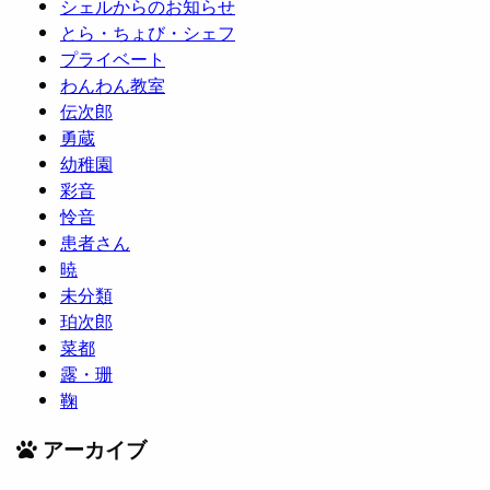
シェルからのお知らせ
とら・ちょび・シェフ
プライベート
わんわん教室
伝次郎
勇蔵
幼稚園
彩音
怜音
患者さん
暁
未分類
珀次郎
菜都
露・珊
鞠
アーカイブ