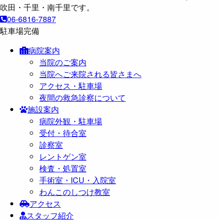
06-6816-7887
駐車場完備
病院案内
当院のご案内
当院へご来院される皆さまへ
アクセス・駐車場
夜間の救急診察について
施設案内
病院外観・駐車場
受付・待合室
診察室
レントゲン室
検査・処置室
手術室・ICU・入院室
わんこのしつけ教室
アクセス
スタッフ紹介