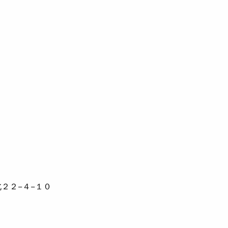
２２−４−１０