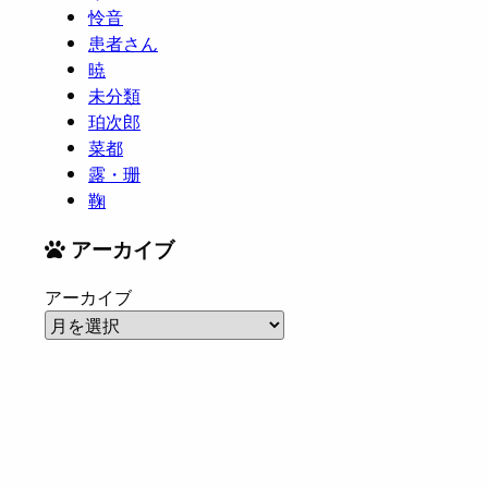
怜音
患者さん
暁
未分類
珀次郎
菜都
露・珊
鞠
アーカイブ
アーカイブ