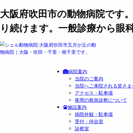
大阪府吹田市の動物病院です
り続けます。一般診療から眼
病院案内
当院のご案内
当院へご来院される皆さま
アクセス・駐車場
夜間の救急診察について
施設案内
病院外観・駐車場
受付・待合室
診察室