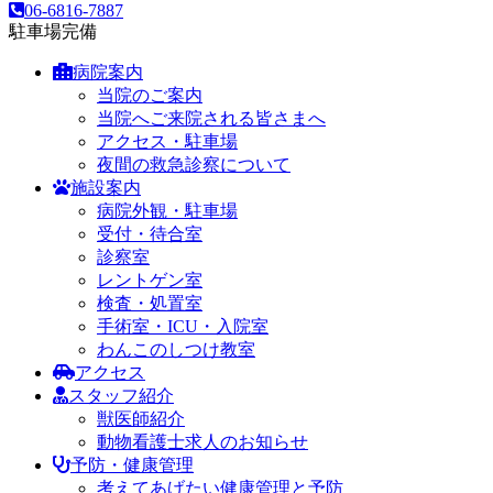
06-6816-7887
駐車場完備
病院案内
当院のご案内
当院へご来院される皆さまへ
アクセス・駐車場
夜間の救急診察について
施設案内
病院外観・駐車場
受付・待合室
診察室
レントゲン室
検査・処置室
手術室・ICU・入院室
わんこのしつけ教室
アクセス
スタッフ紹介
獣医師紹介
動物看護士求人のお知らせ
予防・健康管理
考えてあげたい健康管理と予防