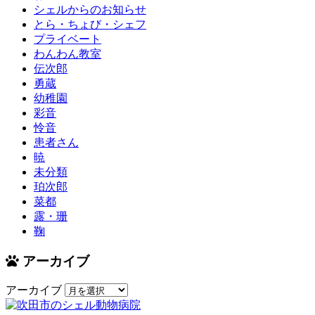
シェルからのお知らせ
とら・ちょび・シェフ
プライベート
わんわん教室
伝次郎
勇蔵
幼稚園
彩音
怜音
患者さん
暁
未分類
珀次郎
菜都
露・珊
鞠
アーカイブ
アーカイブ