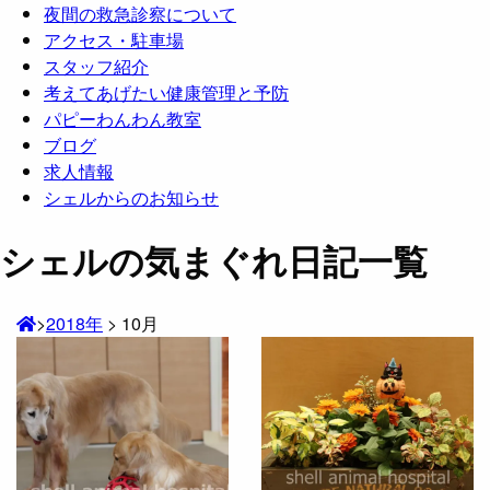
夜間の救急診察について
アクセス・駐車場
スタッフ紹介
考えてあげたい健康管理と予防
パピーわんわん教室
ブログ
求人情報
シェルからのお知らせ
シェルの気まぐれ日記一覧
>
2018年
>
10月