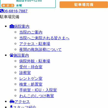
06-6816-7887
駐車場完備
病院案内
当院のご案内
当院へご来院される皆さまへ
アクセス・駐車場
夜間の救急診察について
施設案内
病院外観・駐車場
受付・待合室
診察室
レントゲン室
検査・処置室
手術室・ICU・入院室
わんこのしつけ教室
アクセス
スタッフ紹介