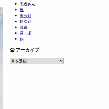
患者さん
暁
未分類
珀次郎
菜都
露・珊
鞠
アーカイブ
ア
ー
カ
イ
ブ