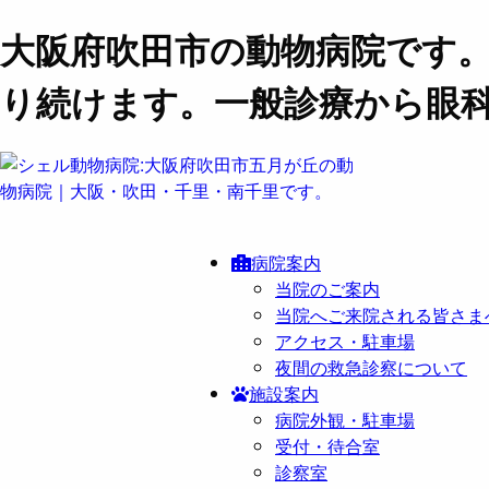
大阪府吹田市の動物病院です
り続けます。一般診療から眼
病院案内
当院のご案内
当院へご来院される皆さま
アクセス・駐車場
夜間の救急診察について
施設案内
病院外観・駐車場
受付・待合室
診察室