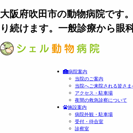
大阪府吹田市の動物病院です
り続けます。一般診療から眼
病院案内
当院のご案内
当院へご来院される皆さま
アクセス・駐車場
夜間の救急診察について
施設案内
病院外観・駐車場
受付・待合室
診察室