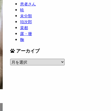
患者さん
暁
未分類
珀次郎
菜都
露・珊
鞠
アーカイブ
ア
ー
カ
イ
ブ