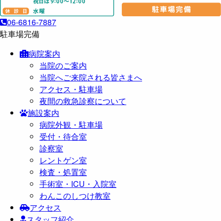
06-6816-7887
駐車場完備
病院案内
当院のご案内
当院へご来院される皆さまへ
アクセス・駐車場
夜間の救急診察について
施設案内
病院外観・駐車場
受付・待合室
診察室
レントゲン室
検査・処置室
手術室・ICU・入院室
わんこのしつけ教室
アクセス
スタッフ紹介