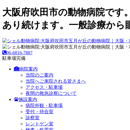
大阪府吹田市の動物病院です
あり続けます。一般診療から
06-6816-7887
駐車場完備
病院案内
当院のご案内
当院へご来院される皆さまへ
アクセス・駐車場
夜間の救急診察について
施設案内
病院外観・駐車場
受付・待合室
診察室
レントゲン室
検査・処置室