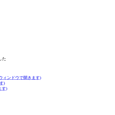
した
いウィンドウで開きます)
す)
ます)