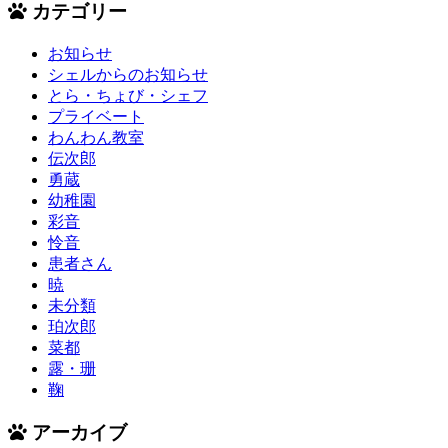
カテゴリー
お知らせ
シェルからのお知らせ
とら・ちょび・シェフ
プライベート
わんわん教室
伝次郎
勇蔵
幼稚園
彩音
怜音
患者さん
暁
未分類
珀次郎
菜都
露・珊
鞠
アーカイブ