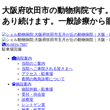
大阪府吹田市の動物病院です
あり続けます。一般診療から
06-6816-7887
駐車場完備
病院案内
当院のご案内
当院へご来院される皆さまへ
アクセス・駐車場
夜間の救急診察について
施設案内
病院外観・駐車場
受付・待合室
診察室
レントゲン室
検査・処置室