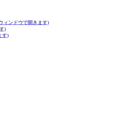
いウィンドウで開きます)
す)
ます)