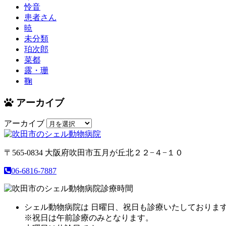
怜音
患者さん
暁
未分類
珀次郎
菜都
露・珊
鞠
アーカイブ
アーカイブ
〒565-0834
大阪府吹田市五月が丘北２２−４−１０
06-6816-7887
シェル動物病院は 日曜日、祝日も診療いたしておりま
※祝日は午前診療のみとなります。