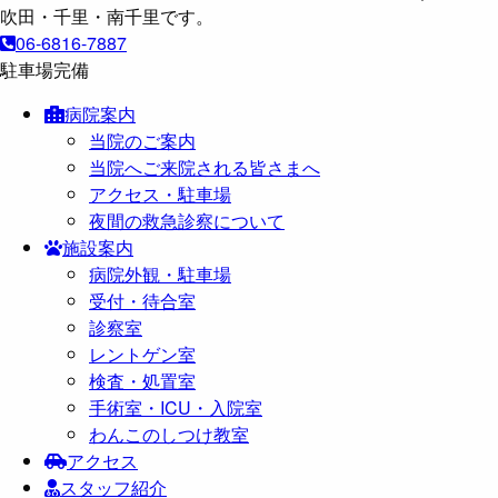
06-6816-7887
駐車場完備
病院案内
当院のご案内
当院へご来院される皆さまへ
アクセス・駐車場
夜間の救急診察について
施設案内
病院外観・駐車場
受付・待合室
診察室
レントゲン室
検査・処置室
手術室・ICU・入院室
わんこのしつけ教室
アクセス
スタッフ紹介