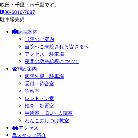
06-6816-7887
駐車場完備
病院案内
当院のご案内
当院へご来院される皆さまへ
アクセス・駐車場
夜間の救急診察について
施設案内
病院外観・駐車場
受付・待合室
診察室
レントゲン室
検査・処置室
手術室・ICU・入院室
わんこのしつけ教室
アクセス
スタッフ紹介