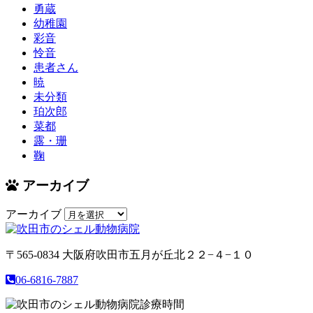
勇蔵
幼稚園
彩音
怜音
患者さん
暁
未分類
珀次郎
菜都
露・珊
鞠
アーカイブ
アーカイブ
〒565-0834
大阪府吹田市五月が丘北２２−４−１０
06-6816-7887