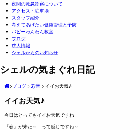
夜間の救急診察について
アクセス・駐車場
スタッフ紹介
考えてあげたい健康管理と予防
パピーわんわん教室
ブログ
求人情報
シェルからのお知らせ
シェルの気まぐれ日記
>
ブログ
>
彩音
>
イイお天気♪
イイお天気♪
今日はとってもイイお天気ですね
『春』が来た～ って感じですね～