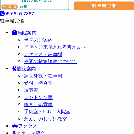
06-6816-7887
駐車場完備
病院案内
当院のご案内
当院へご来院される皆さまへ
アクセス・駐車場
夜間の救急診察について
施設案内
病院外観・駐車場
受付・待合室
診察室
レントゲン室
検査・処置室
手術室・ICU・入院室
わんこのしつけ教室
アクセス
スタッフ紹介