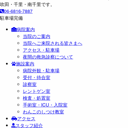
06-6816-7887
駐車場完備
病院案内
当院のご案内
当院へご来院される皆さまへ
アクセス・駐車場
夜間の救急診察について
施設案内
病院外観・駐車場
受付・待合室
診察室
レントゲン室
検査・処置室
手術室・ICU・入院室
わんこのしつけ教室
アクセス
スタッフ紹介