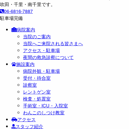
06-6816-7887
駐車場完備
病院案内
当院のご案内
当院へご来院される皆さまへ
アクセス・駐車場
夜間の救急診察について
施設案内
病院外観・駐車場
受付・待合室
診察室
レントゲン室
検査・処置室
手術室・ICU・入院室
わんこのしつけ教室
アクセス
スタッフ紹介