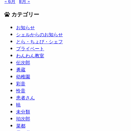
« 6月
8月 »
カテゴリー
お知らせ
シェルからのお知らせ
とら・ちょび・シェフ
プライベート
わんわん教室
伝次郎
勇蔵
幼稚園
彩音
怜音
患者さん
暁
未分類
珀次郎
菜都