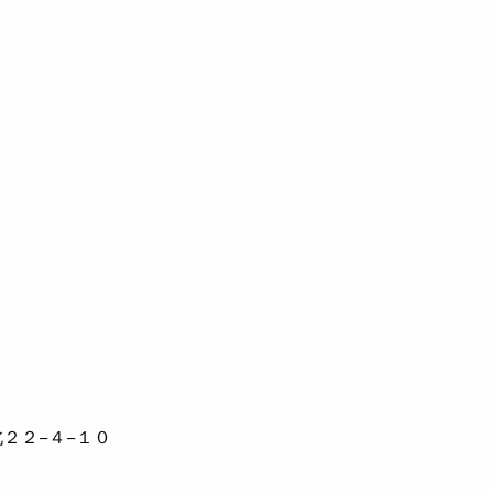
２２−４−１０