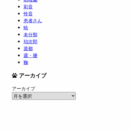
彩音
怜音
患者さん
暁
未分類
珀次郎
菜都
露・珊
鞠
アーカイブ
アーカイブ