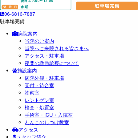
06-6816-7887
駐車場完備
病院案内
当院のご案内
当院へご来院される皆さまへ
アクセス・駐車場
夜間の救急診察について
施設案内
病院外観・駐車場
受付・待合室
診察室
レントゲン室
検査・処置室
手術室・ICU・入院室
わんこのしつけ教室
アクセス
スタッフ紹介