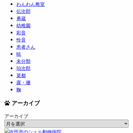
わんわん教室
伝次郎
勇蔵
幼稚園
彩音
怜音
患者さん
暁
未分類
珀次郎
菜都
露・珊
鞠
アーカイブ
アーカイブ