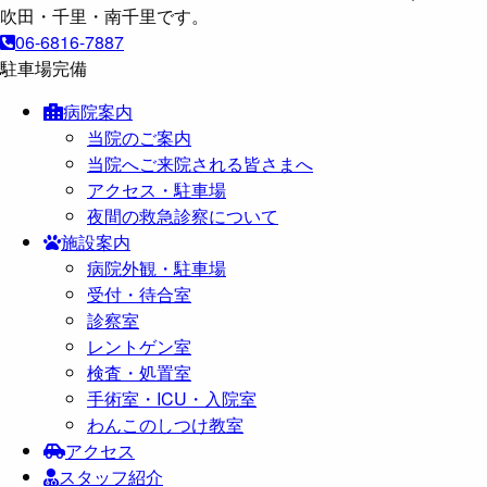
06-6816-7887
駐車場完備
病院案内
当院のご案内
当院へご来院される皆さまへ
アクセス・駐車場
夜間の救急診察について
施設案内
病院外観・駐車場
受付・待合室
診察室
レントゲン室
検査・処置室
手術室・ICU・入院室
わんこのしつけ教室
アクセス
スタッフ紹介