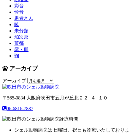
彩音
怜音
患者さん
暁
未分類
珀次郎
菜都
露・珊
鞠
アーカイブ
アーカイブ
〒565-0834
大阪府吹田市五月が丘北２２−４−１０
06-6816-7887
シェル動物病院は 日曜日、祝日も診療いたしておりま