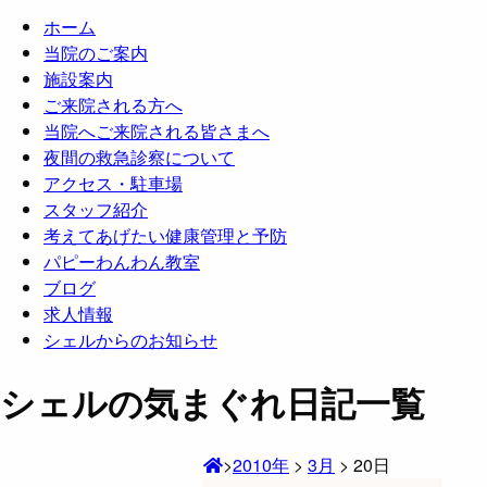
ホーム
当院のご案内
施設案内
ご来院される方へ
当院へご来院される皆さまへ
夜間の救急診察について
アクセス・駐車場
スタッフ紹介
考えてあげたい健康管理と予防
パピーわんわん教室
ブログ
求人情報
シェルからのお知らせ
シェルの気まぐれ日記一覧
>
2010年
>
3月
>
20日