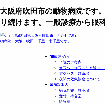
大阪府吹田市の動物病院です
り続けます。一般診療から眼
病院案内
当院のご案内
当院へご来院される皆さま
アクセス・駐車場
夜間の救急診察について
施設案内
病院外観・駐車場
受付・待合室
診察室