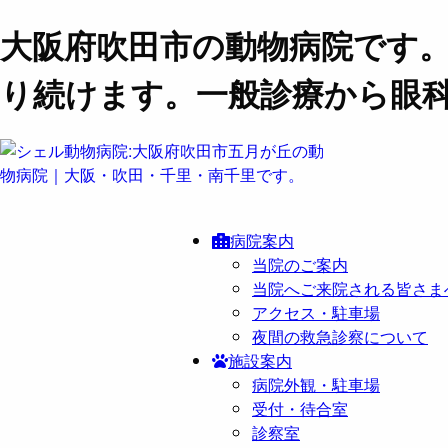
大阪府吹田市の動物病院です
り続けます。一般診療から眼
病院案内
当院のご案内
当院へご来院される皆さま
アクセス・駐車場
夜間の救急診察について
施設案内
病院外観・駐車場
受付・待合室
診察室