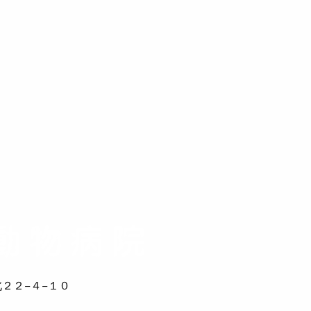
２２−４−１０