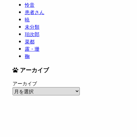
怜音
患者さん
暁
未分類
珀次郎
菜都
露・珊
鞠
アーカイブ
アーカイブ