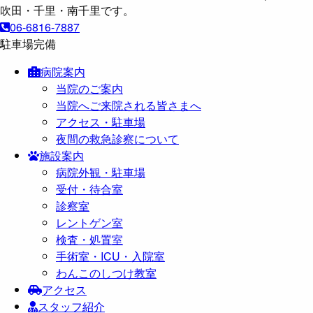
06-6816-7887
駐車場完備
病院案内
当院のご案内
当院へご来院される皆さまへ
アクセス・駐車場
夜間の救急診察について
施設案内
病院外観・駐車場
受付・待合室
診察室
レントゲン室
検査・処置室
手術室・ICU・入院室
わんこのしつけ教室
アクセス
スタッフ紹介