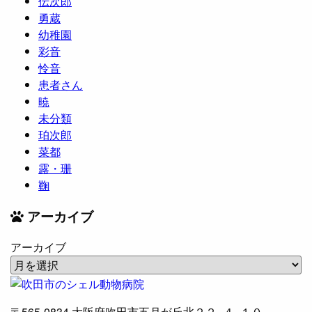
伝次郎
勇蔵
幼稚園
彩音
怜音
患者さん
暁
未分類
珀次郎
菜都
露・珊
鞠
アーカイブ
アーカイブ
〒565-0834
大阪府吹田市五月が丘北２２−４−１０