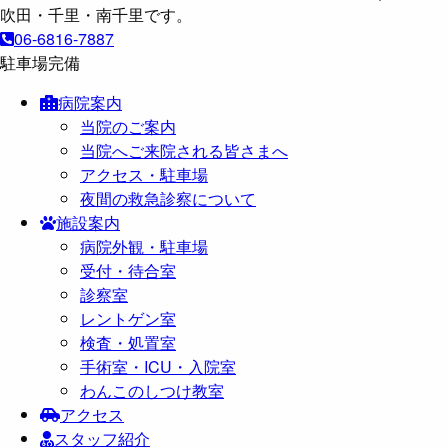
06-6816-7887
駐車場完備
病院案内
当院のご案内
当院へご来院される皆さまへ
アクセス・駐車場
夜間の救急診察について
施設案内
病院外観・駐車場
受付・待合室
診察室
レントゲン室
検査・処置室
手術室・ICU・入院室
わんこのしつけ教室
アクセス
スタッフ紹介