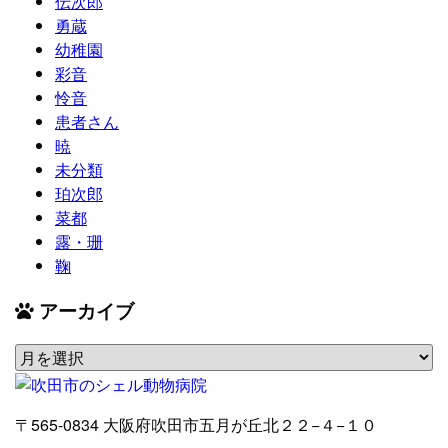
伝次郎
勇蔵
幼稚園
彩音
怜音
患者さん
暁
未分類
珀次郎
菜都
露・珊
鞠
アーカイブ
ア
ー
カ
〒565-0834
大阪府吹田市五月が丘北２２−４−１０
イ