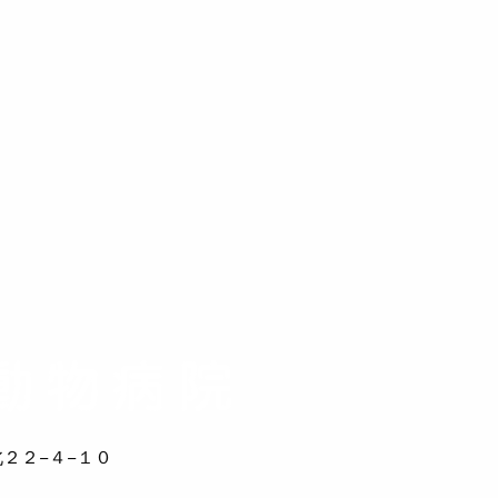
２２−４−１０