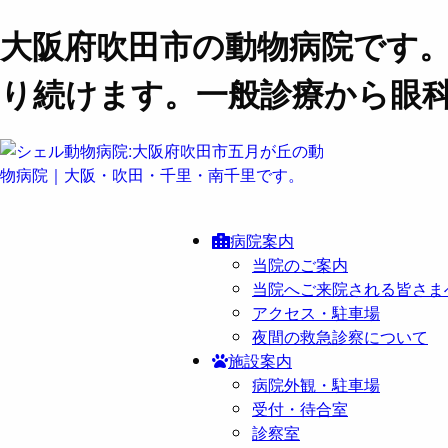
大阪府吹田市の動物病院です
り続けます。一般診療から眼
病院案内
当院のご案内
当院へご来院される皆さま
アクセス・駐車場
夜間の救急診察について
施設案内
病院外観・駐車場
受付・待合室
診察室