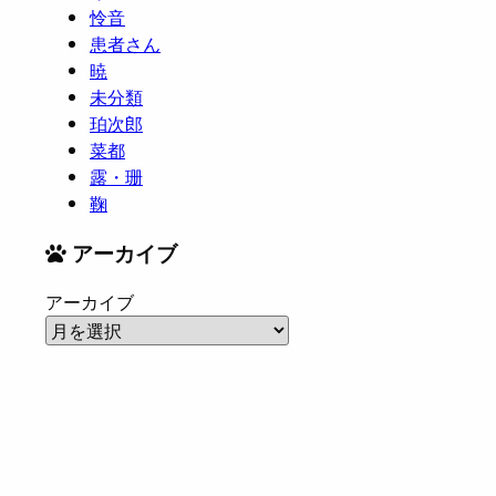
怜音
患者さん
暁
未分類
珀次郎
菜都
露・珊
鞠
アーカイブ
アーカイブ