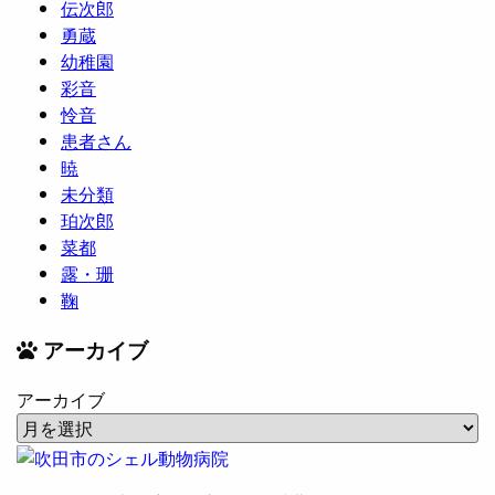
伝次郎
勇蔵
幼稚園
彩音
怜音
患者さん
暁
未分類
珀次郎
菜都
露・珊
鞠
アーカイブ
アーカイブ