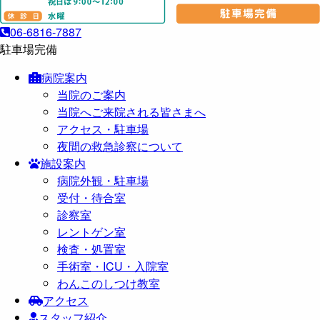
06-6816-7887
駐車場完備
病院案内
当院のご案内
当院へご来院される皆さまへ
アクセス・駐車場
夜間の救急診察について
施設案内
病院外観・駐車場
受付・待合室
診察室
レントゲン室
検査・処置室
手術室・ICU・入院室
わんこのしつけ教室
アクセス
スタッフ紹介