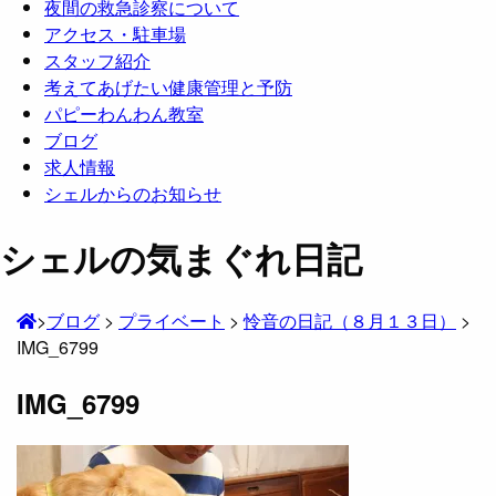
夜間の救急診察について
アクセス・駐車場
スタッフ紹介
考えてあげたい健康管理と予防
パピーわんわん教室
ブログ
求人情報
シェルからのお知らせ
シェルの気まぐれ日記
>
ブログ
>
プライベート
>
怜音の日記（８月１３日）
>
IMG_6799
IMG_6799