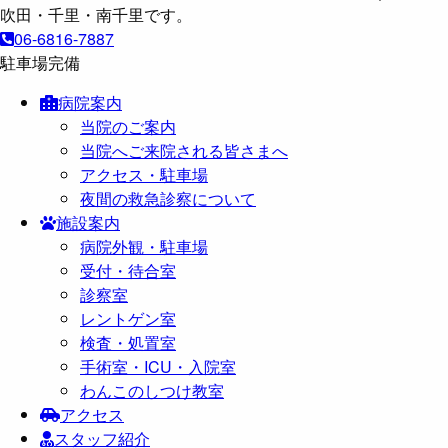
06-6816-7887
駐車場完備
病院案内
当院のご案内
当院へご来院される皆さまへ
アクセス・駐車場
夜間の救急診察について
施設案内
病院外観・駐車場
受付・待合室
診察室
レントゲン室
検査・処置室
手術室・ICU・入院室
わんこのしつけ教室
アクセス
スタッフ紹介