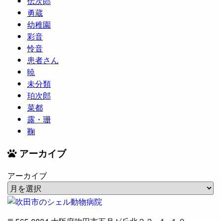
伝次郎
勇蔵
幼稚園
彩音
怜音
患者さん
暁
未分類
珀次郎
菜都
露・珊
鞠
アーカイブ
アーカイブ