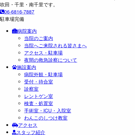
06-6816-7887
駐車場完備
病院案内
当院のご案内
当院へご来院される皆さまへ
アクセス・駐車場
夜間の救急診察について
施設案内
病院外観・駐車場
受付・待合室
診察室
レントゲン室
検査・処置室
手術室・ICU・入院室
わんこのしつけ教室
アクセス
スタッフ紹介