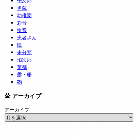
伝次郎
勇蔵
幼稚園
彩音
怜音
患者さん
暁
未分類
珀次郎
菜都
露・珊
鞠
アーカイブ
アーカイブ