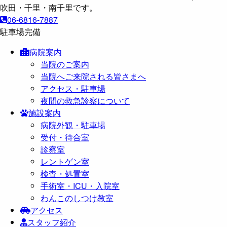
06-6816-7887
駐車場完備
病院案内
当院のご案内
当院へご来院される皆さまへ
アクセス・駐車場
夜間の救急診察について
施設案内
病院外観・駐車場
受付・待合室
診察室
レントゲン室
検査・処置室
手術室・ICU・入院室
わんこのしつけ教室
アクセス
スタッフ紹介