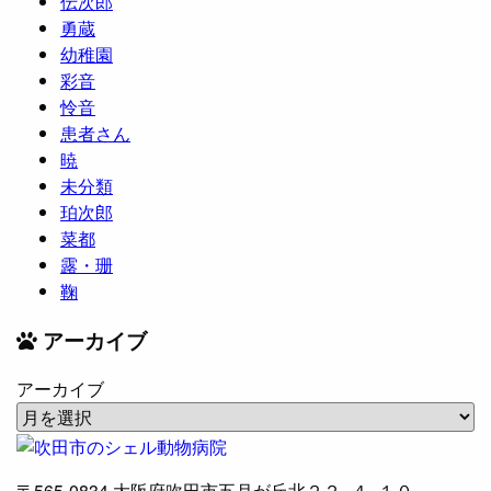
伝次郎
勇蔵
幼稚園
彩音
怜音
患者さん
暁
未分類
珀次郎
菜都
露・珊
鞠
アーカイブ
アーカイブ
〒565-0834
大阪府吹田市五月が丘北２２−４−１０