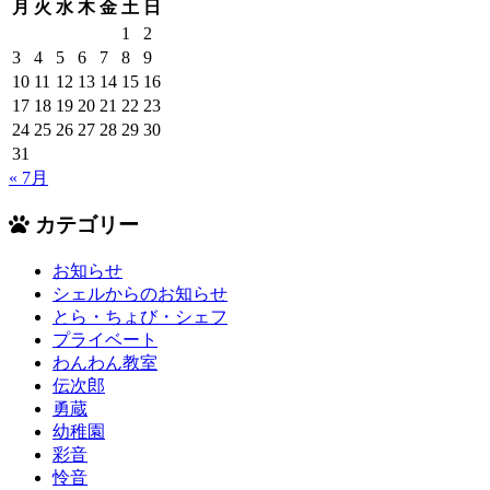
月
火
水
木
金
土
日
1
2
3
4
5
6
7
8
9
10
11
12
13
14
15
16
17
18
19
20
21
22
23
24
25
26
27
28
29
30
31
« 7月
カテゴリー
お知らせ
シェルからのお知らせ
とら・ちょび・シェフ
プライベート
わんわん教室
伝次郎
勇蔵
幼稚園
彩音
怜音