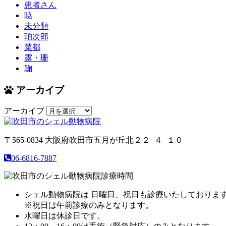
患者さん
暁
未分類
珀次郎
菜都
露・珊
鞠
アーカイブ
アーカイブ
〒565-0834
大阪府吹田市五月が丘北２２−４−１０
06-6816-7887
シェル動物病院は 日曜日、祝日も診療いたしておりま
※祝日は午前診療のみとなります。
水曜日は休診日です。