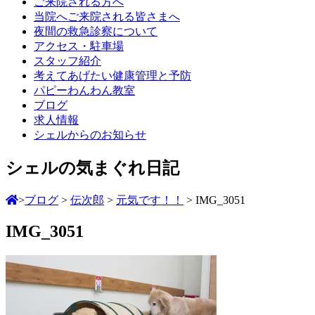
ご来院される方へ
当院へご来院される皆さまへ
夜間の救急診察について
アクセス・駐車場
スタッフ紹介
考えてあげたい健康管理と予防
パピーわんわん教室
ブログ
求人情報
シェルからのお知らせ
シェルの気まぐれ日記
>
ブログ
>
伝次郎
>
元気です！！
>
IMG_3051
IMG_3051