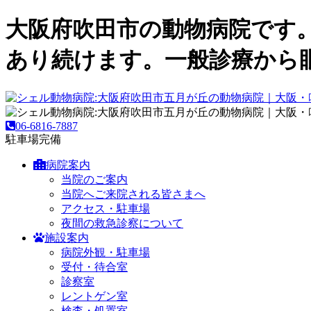
大阪府吹田市の動物病院です
あり続けます。一般診療から
06-6816-7887
駐車場完備
病院案内
当院のご案内
当院へご来院される皆さまへ
アクセス・駐車場
夜間の救急診察について
施設案内
病院外観・駐車場
受付・待合室
診察室
レントゲン室
検査・処置室