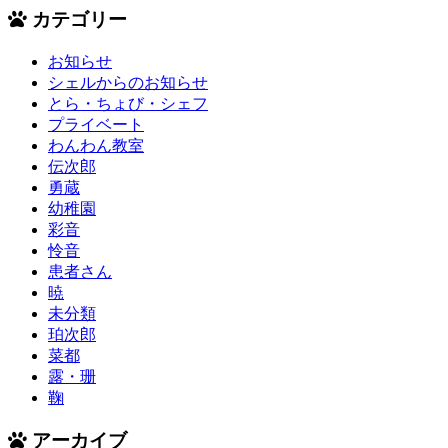
カテゴリー
お知らせ
シェルからのお知らせ
とら・ちょび・シェフ
プライベート
わんわん教室
伝次郎
勇蔵
幼稚園
彩音
怜音
患者さん
暁
未分類
珀次郎
菜都
露・珊
鞠
アーカイブ