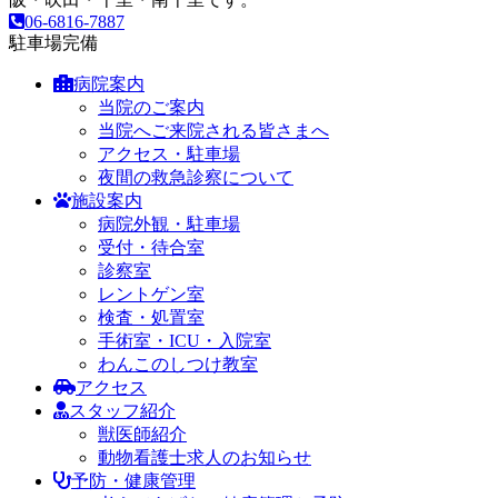
06-6816-7887
駐車場完備
病院案内
当院のご案内
当院へご来院される皆さまへ
アクセス・駐車場
夜間の救急診察について
施設案内
病院外観・駐車場
受付・待合室
診察室
レントゲン室
検査・処置室
手術室・ICU・入院室
わんこのしつけ教室
アクセス
スタッフ紹介
獣医師紹介
動物看護士求人のお知らせ
予防・健康管理