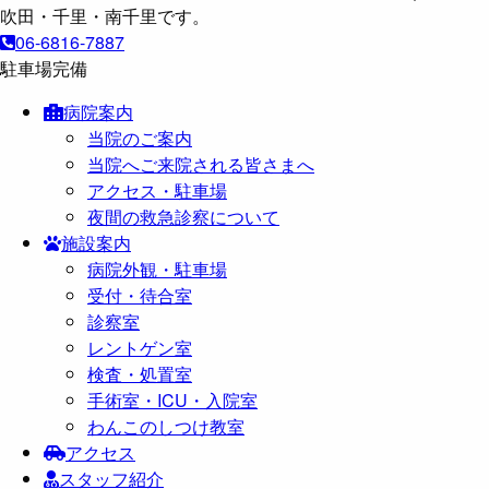
06-6816-7887
駐車場完備
病院案内
当院のご案内
当院へご来院される皆さまへ
アクセス・駐車場
夜間の救急診察について
施設案内
病院外観・駐車場
受付・待合室
診察室
レントゲン室
検査・処置室
手術室・ICU・入院室
わんこのしつけ教室
アクセス
スタッフ紹介