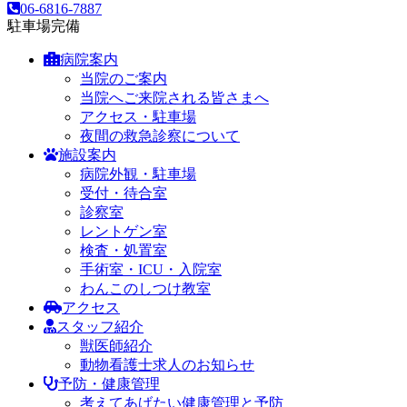
06-6816-7887
駐車場完備
病院案内
当院のご案内
当院へご来院される皆さまへ
アクセス・駐車場
夜間の救急診察について
施設案内
病院外観・駐車場
受付・待合室
診察室
レントゲン室
検査・処置室
手術室・ICU・入院室
わんこのしつけ教室
アクセス
スタッフ紹介
獣医師紹介
動物看護士求人のお知らせ
予防・健康管理
考えてあげたい健康管理と予防